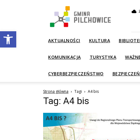
Gmina
Pilchowice
Otwórz pasek narzędzi
AKTUALNOŚCI
KULTURA
BIBLIOTE
KOMUNIKACJA
TURYSTYKA
WAŻN
CYBERBEZPIECZEŃSTWO
BEZPIECZE
Strona główna
Tagi
A4 bis
Tag: A4 bis