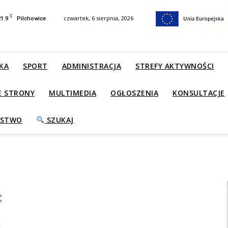
C
21.9
czwartek, 6 sierpnia, 2026
Pilchowice
KA
SPORT
ADMINISTRACJA
STREFY AKTYWNOŚCI
E STRONY
MULTIMEDIA
OGŁOSZENIA
KONSULTACJE
ŃSTWO
SZUKAJ