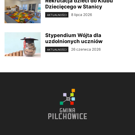
Rekrutacja dzieci do Klubu
Dziecięcego w Stanicy
8 lipca 2026
AKTUALNOŚCI
Stypendium Wójta dla
uzdolnionych uczniów
26 czerwca 2026
AKTUALNOŚCI