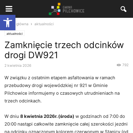
Otwórz pasek narzędzi
Strona główna
aktualności
aktualności
Zamknięcie trzech odcinków
drogi DW921
792
2 kwietnia 2026
W związku z ostatnim etapem asfaltowania w ramach
przebudowy drogi wojewódzkiej nr 921 w Gminie
Pilchowice informujemy o czasowych utrudnieniach na
trzech odcinkach.
W dniu
8 kwietnia 2026r. (środa)
w godzinach od 7:00 do
20:00 nastąpi całkowite zamknięcie całej szerokości jezdni
na odcinku oznaczonym kolorem czerwonym w Stanicy (od