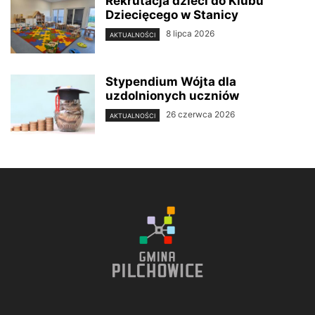
Rekrutacja dzieci do Klubu
Dziecięcego w Stanicy
8 lipca 2026
AKTUALNOŚCI
Stypendium Wójta dla
uzdolnionych uczniów
26 czerwca 2026
AKTUALNOŚCI