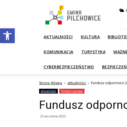
Gmina
Pilchowice
Otwórz pasek narzędzi
AKTUALNOŚCI
KULTURA
BIBLIOTE
KOMUNIKACJA
TURYSTYKA
WAŻN
CYBERBEZPIECZEŃSTWO
BEZPIECZE
Strona główna
aktualności
Fundusz odporności 
aktualności
Projekty krajowe
Fundusz odporno
25 września 2025