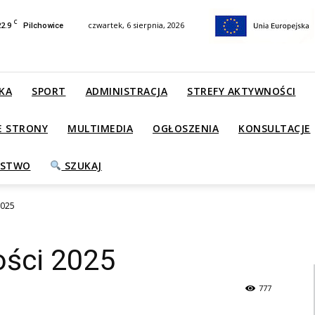
C
22.9
czwartek, 6 sierpnia, 2026
Pilchowice
KA
SPORT
ADMINISTRACJA
STREFY AKTYWNOŚCI
E STRONY
MULTIMEDIA
OGŁOSZENIA
KONSULTACJE
ŃSTWO
SZUKAJ
2025
ści 2025
777