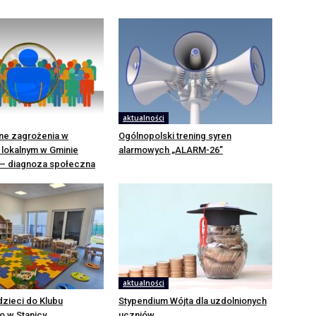
aktualności
e zagrożenia w
Ogólnopolski trening syren
 lokalnym w Gminie
alarmowych „ALARM-26”
 – diagnoza społeczna
aktualności
dzieci do Klubu
Stypendium Wójta dla uzdolnionych
o w Stanicy
uczniów