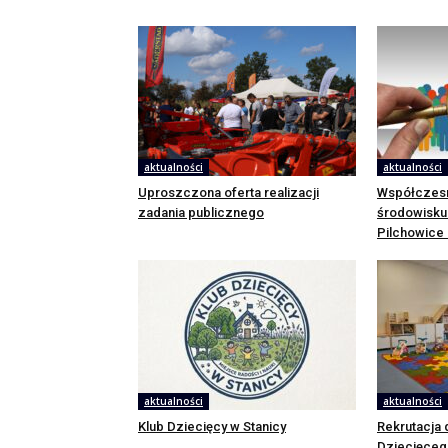
aktualności
aktualności
Uproszczona oferta realizacji
Współczesn
zadania publicznego
środowisku
Pilchowice
aktualności
aktualności
Klub Dziecięcy w Stanicy
Rekrutacja 
Dziecięceg